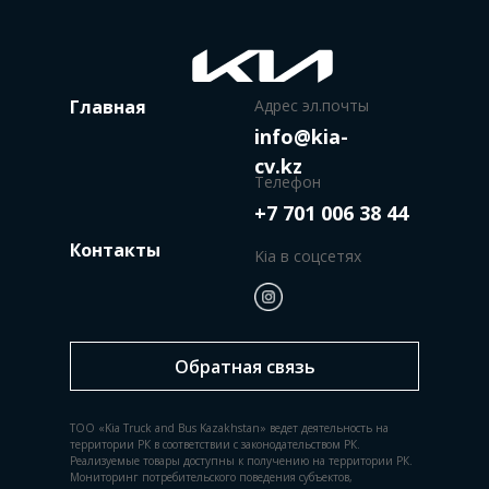
Главная
Адрес эл.почты
info@kia-
cv.kz
Телефон
+7 701 006 38 44
Контакты
Kia в соцсетях
Обратная связь
ТОО «Kia Truck and Bus Kazakhstan» ведет деятельность на
территории РК в соответствии с законодательством РК.
Реализуемые товары доступны к получению на территории РК.
Мониторинг потребительского поведения субъектов,