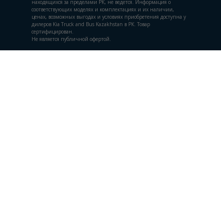
находящихся за пределами РК, не ведется. Информация о
соответствующих моделях и комплектациях и их наличии,
ценах, возможных выгодах и условиях приобретения доступна у
дилеров Kia Truck and Bus Kazakhstan в РК. Товар
сертифицирован.
Не является публичной офертой.